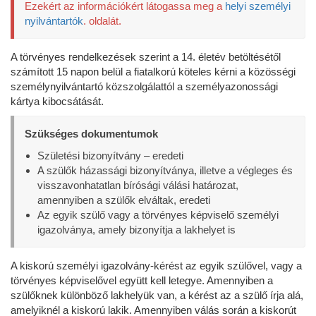
Ezekért az információkért látogassa meg a
helyi személyi
nyilvántartók
. oldalát.
A törvényes rendelkezések szerint a 14. életév betöltésétől
számított 15 napon belül a fiatalkorú köteles kérni a közösségi
személynyilvántartó közszolgálattól a személyazonossági
kártya kibocsátását.
Szükséges dokumentumok
Születési bizonyítvány – eredeti
A szülők házassági bizonyítványa, illetve a végleges és
visszavonhatatlan bírósági válási határozat,
amennyiben a szülők elváltak, eredeti
Az egyik szülő vagy a törvényes képviselő személyi
igazolványa, amely bizonyítja a lakhelyet is
A kiskorú személyi igazolvány-kérést az egyik szülővel, vagy a
törvényes képviselővel együtt kell letegye. Amennyiben a
szülőknek különböző lakhelyük van, a kérést az a szülő írja alá,
amelyiknél a kiskorú lakik. Amennyiben válás során a kiskorút