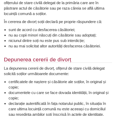
ofițerului de stare civilă delegat de la primăria care are în
păstrare actul de căsătorie sau pe raza căreia se află ultima
locuință comună a soților.
În cererea de divorț soții declară pe proprie răspundere că:
sunt de acord cu desfacerea căsătoriei;
nu au copii minori născuți din căsătorie sau adoptați;
niciunul dintre soți nu este pus sub interdicție;
nu au mai solicitat altor autorități desfacerea căsătoriei.
Depunerea cererii de divorț
La depunerea cererii de divorț, ofițerul de stare civilă delegat
solicită soților următoarele documente:
certificatele de naștere și căsătorie ale soților, în original și
copie;
documentele cu care se face dovada identității, în original și
copie;
declarație autentificată în fața notarului public, în situația în
care ultima locuință comună nu este aceeași cu domiciliul
sau reședința ambilor soți înscrisă în actele de identitate.