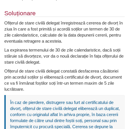
Soluționare
Ofițerul de stare civilă delegat înregistrează cererea de divorț în
ziua în care a fost primită și acordă soților un termen de 30 de
zile calendaristice, calculate de la data depunerii cererii, pentru
eventuala retragere a acesteia.
La expirarea termenului de 30 de zile calendaristice, dacă soții
stăruie să divorțeze, vor da o nouă declarație în fața ofițerului de
stare civilă delegat.
Ofițerul de stare civilă delegat constată desfacerea căsătoriei
prin acordul soților și eliberează certificatul de divorț, document
ce va fi înmânat foștilor soți într-un termen maxim de 5 zile
lucrătoare.
În caz de pierdere, distrugere sau furt al certificatului de
divorț, ofițerul de stare civilă delegat eliberează un duplicat,
conform cu originalul aflat în arhiva proprie, în baza cererii
formulate de către unul dintre foștii soți, personal sau prin
împuternicit cu procură specială. Cererea se depune la