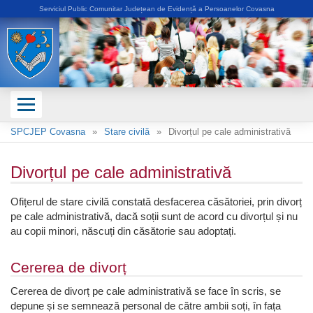
Serviciul Public Comunitar Județean de Evidență a Persoanelor Covasna
SPCJEP Covasna
Stare civilă
Divorțul pe cale administrativă
Divorțul pe cale administrativă
Ofițerul de stare civilă constată desfacerea căsătoriei, prin divorț
pe cale administrativă, dacă soții sunt de acord cu divorțul și nu
au copii minori, născuți din căsătorie sau adoptați.
Cererea de divorț
Cererea de divorț pe cale administrativă se face în scris, se
depune și se semnează personal de către ambii soți, în fața